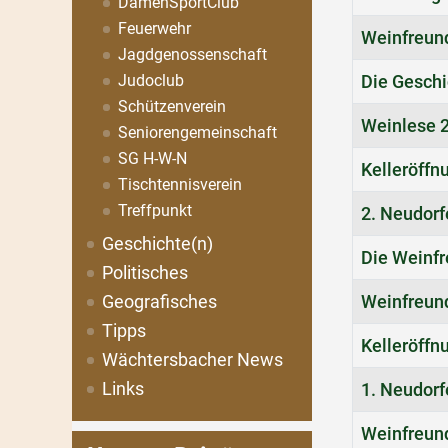
DamenSportClub
Feuerwehr
Weinfreund
Jagdgenossenschaft
Die Geschi
Judoclub
Schützenverein
Weinlese 2
Seniorengemeinschaft
SG H-W-N
Kelleröffn
Tischtennisverein
Treffpunkt
2. Neudor
Geschichte(n)
Die Weinfr
Politisches
Geografisches
Weinfreun
Tipps
Kelleröffn
Wächtersbacher News
Links
1. Neudor
Weinfreund