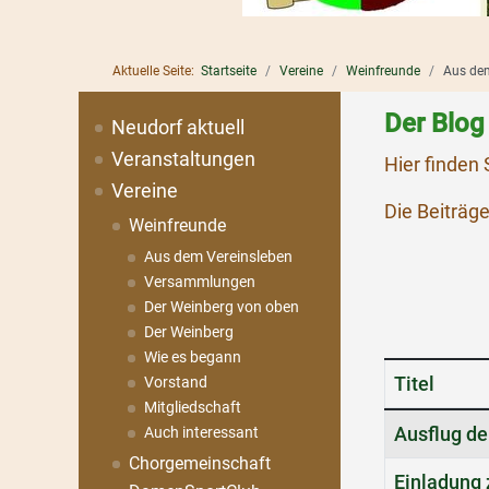
SG H-W-N
Startschuss
Tischtennisverein
Aktuelle Seite:
Startseite
Vereine
Weinfreunde
Aus dem
Treffpunkt
Der Blog
Neudorf aktuell
Veranstaltungen
Hier finden
Vereine
Die Beiträge
Weinfreunde
Aus dem Vereinsleben
Versammlungen
Der Weinberg von oben
Der Weinberg
Wie es begann
Titel
Vorstand
Mitgliedschaft
Beiträge
Ausflug d
Auch interessant
Chorgemeinschaft
Einladung